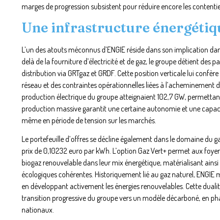
marges de progression subsistent pour réduire encore les contenti
Une infrastructure énergéti
L’un des atouts méconnus d’ENGIE réside dans son implication dans
delà de la fourniture d’électricité et de gaz, le groupe détient des p
distribution via GRTgaz et GRDF. Cette position verticale lui conf
réseau et des contraintes opérationnelles liées à l’acheminement de 
production électrique du groupe atteignaient 102,7 GW, permettant 
production massive garantit une certaine autonomie et une capacit
même en période de tension sur les marchés.
Le portefeuille d’offres se décline également dans le domaine du g
prix de 0,10232 euro par kWh. L’option Gaz Vert+ permet aux foyer
biogaz renouvelable dans leur mix énergétique, matérialisant ainsi
écologiques cohérentes. Historiquement lié au gaz naturel, ENGIE 
en développant activement les énergies renouvelables. Cette dualité,
transition progressive du groupe vers un modèle décarboné, en pha
nationaux.