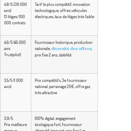
4,8/5 (39 000
Tarif le plus compétitif, innovation
avis)
technologique, offres véhicules
13 litiges/100
électriques, taux de litiges très faible
000 contrats
4,6/5 (45 000
Fournisseur historique, production
avis
nationale,
,
diversité des offres
Trustpilot)
prix fixe 2 ans, stabilité
3,5/5 (1 000
Prix compétitifs, 3e fournisseur
avis)
national, parrainage 20€, offre gaz
très attractive
3,9/5
100% digital, engagement
Prix meilleure
écologique fort, fournisseur
marque
alternatif innovant, prix fixe 1 an