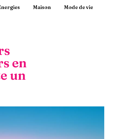
Energies
Maison
Mode de vie
rs
rs en
te un