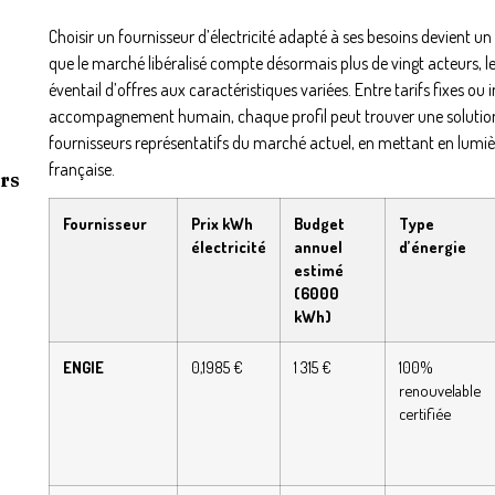
Choisir un fournisseur d’électricité adapté à ses besoins devient u
que le marché libéralisé compte désormais plus de vingt acteurs, 
éventail d’offres aux caractéristiques variées. Entre tarifs fixes ou 
accompagnement humain, chaque profil peut trouver une solution
fournisseurs représentatifs du marché actuel, en mettant en lumiè
française.
rs
Fournisseur
Prix kWh
Budget
Type
électricité
annuel
d’énergie
estimé
(6000
kWh)
ENGIE
0,1985 €
1 315 €
100%
renouvelable
certifiée