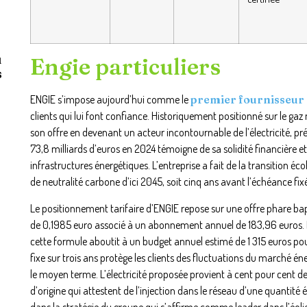
u
Engie particuliers
s
ENGIE s’impose aujourd’hui comme le
premier fournisseur d
clients qui lui font confiance. Historiquement positionné sur le gaz 
son offre en devenant un acteur incontournable de l’électricité, pré
73,8 milliards d’euros en 2024 témoigne de sa solidité financière e
infrastructures énergétiques. L’entreprise a fait de la transition é
de neutralité carbone d’ici 2045, soit cinq ans avant l’échéance f
Le positionnement tarifaire d’ENGIE repose sur une offre phare bap
de 0,1985 euro associé à un abonnement annuel de 183,96 euros.
cette formule aboutit à un budget annuel estimé de 1 315 euros 
fixe sur trois ans protège les clients des fluctuations du marché éne
le moyen terme. L’électricité proposée provient à cent pour cent de
d’origine qui attestent de l’injection dans le réseau d’une quantité 
dans la stratégie du groupe qui s’affirme comme leader dans l’éoli