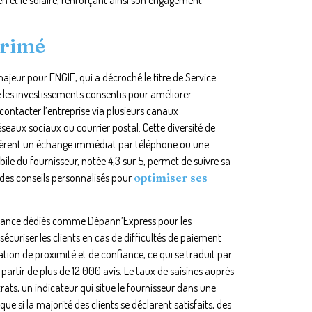
primé
majeur pour ENGIE, qui a décroché le titre de Service
te les investissements consentis pour améliorer
ontacter l’entreprise via plusieurs canaux
éseaux sociaux ou courrier postal. Cette diversité de
réfèrent un échange immédiat par téléphone ou une
le du fournisseur, notée 4,3 sur 5, permet de suivre sa
des conseils personnalisés pour
optimiser ses
istance dédiés comme Dépann’Express pour les
écuriser les clients en cas de difficultés de paiement
ation de proximité et de confiance, ce qui se traduit par
à partir de plus de 12 000 avis. Le taux de saisines auprès
rats, un indicateur qui situe le fournisseur dans une
ue si la majorité des clients se déclarent satisfaits, des