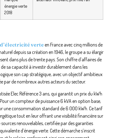
énergie verte
2018
’électricité verte
en France avec cinq millions de
naturel depuis sa création en 1946, le groupe a su élargir
sent dans plus de trente pays. Son chiffre d’affaires de
t de sa capacité à investir durablement dans les
cologique son cap stratégique, avec un objectif ambitieux
ixée par de nombreux autres acteurs du secteur.
tisée Elec Référence 3 ans, qui garantit un prix du kWh
 Pour un compteur de puissance 6 kVA en option base,
pour une consommation standard de 6 000 kWh. Ce tarif
rgétique tout en leur offrant une visibilité financière sur
 sources renouvelables, certifiée par des garanties
équivalente d’énergie verte. Cette démarche s’inscrit
en et le solaire, renforçant ainsi son engagement