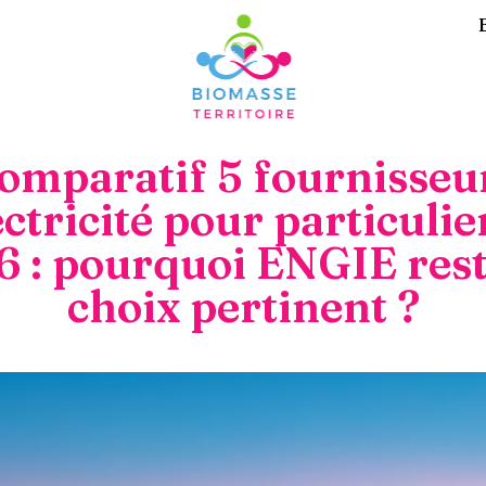
omparatif 5 fournisseu
ectricité pour particulie
 : pourquoi ENGIE res
choix pertinent ?