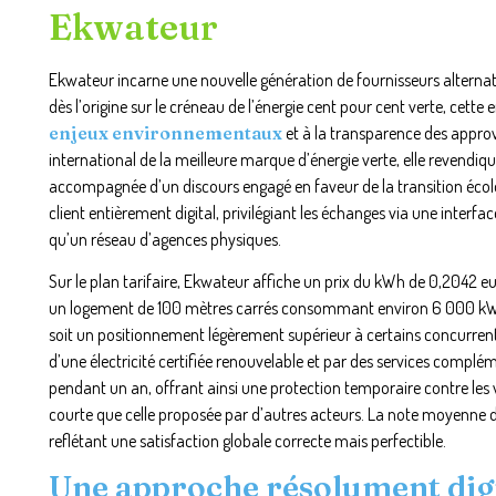
Ekwateur
Ekwateur incarne une nouvelle génération de fournisseurs alternati
dès l’origine sur le créneau de l’énergie cent pour cent verte, cette
enjeux environnementaux
et à la transparence des appro
international de la meilleure marque d’énergie verte, elle revendiqu
accompagnée d’un discours engagé en faveur de la transition éco
client entièrement digital, privilégiant les échanges via une interfac
qu’un réseau d’agences physiques.
Sur le plan tarifaire, Ekwateur affiche un prix du kWh de 0,2042 
un logement de 100 mètres carrés consommant environ 6 000 kWh 
soit un positionnement légèrement supérieur à certains concurrent
d’une électricité certifiée renouvelable et par des services compléme
pendant un an, offrant ainsi une protection temporaire contre les 
courte que celle proposée par d’autres acteurs. La note moyenne des c
reflétant une satisfaction globale correcte mais perfectible.
Une approche résolument dig