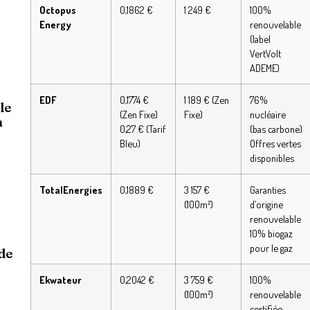
Octopus
0,1862 €
1 249 €
100%
Energy
renouvelable
(label
VertVolt
ADEME)
EDF
0,1774 €
1 189 € (Zen
76%
le
(Zen Fixe)
Fixe)
nucléaire
n
0,27 € (Tarif
(bas carbone)
Bleu)
Offres vertes
disponibles
TotalEnergies
0,1889 €
3 157 €
Garanties
(100m²)
d’origine
renouvelable
10% biogaz
pour le gaz
de
Ekwateur
0,2042 €
3 759 €
100%
(100m²)
renouvelable
certifiée